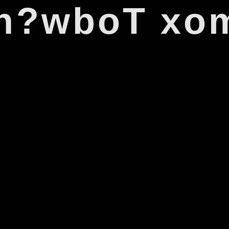
9
n
e
w
i
s
c
o