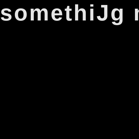
s
o
m
e
w
m
i
J